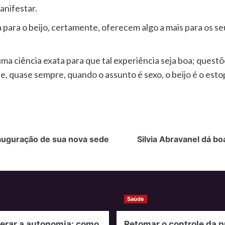
anifestar.
ara o beijo, certamente, oferecem algo a mais para os se
ma ciência exata para que tal experiência seja boa; ques
ue, quase sempre, quando o assunto é sexo, o beijo é o esto
auguração de sua nova sede
Silvia Abravanel dá b
Saúde
erar a autonomia: como
Retomar o controle da p