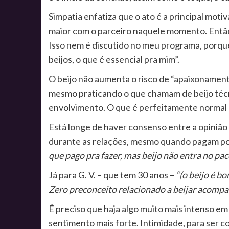
Simpatia enfatiza que o ato é a principal moti
maior com o parceiro naquele momento. Então, p
Isso nem é discutido no meu programa, porque
beijos, o que é essencial pra mim”.
O beijo não aumenta o risco de “apaixonament
mesmo praticando o que chamam de beijo técn
envolvimento. O que é perfeitamente normal 
Está longe de haver consenso entre a opinião 
durante as relações, mesmo quando pagam por e
que pago pra fazer, mas beijo não entra no pac
Já para G. V. – que tem 30 anos –
“(o beijo é bo
Zero preconceito relacionado a beijar acompa
É preciso que haja algo muito mais intenso e
sentimento mais forte. Intimidade, para ser