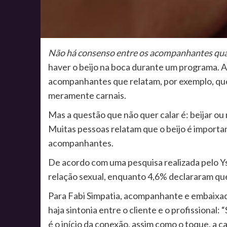
Não há consenso entre os acompanhantes quan
haver o beijo na boca durante um programa. A
acompanhantes que relatam, por exemplo, que
meramente carnais.
Mas a questão que não quer calar é: beijar ou
Muitas pessoas relatam que o beijo é importa
acompanhantes.
De acordo com uma pesquisa realizada pelo Yso
relação sexual, enquanto 4,6% declararam qu
Para Fabi Simpatia, acompanhante e embaixado
haja sintonia entre o cliente e o profissional
é o início da conexão, assim como o toque, a ca