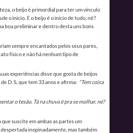
eza, o beijo é primordial para ter um vínculo
o início. E o beijo é o início de tudo, né?
ma boa preliminar e dentro desta uns bons
tariam sempre encantados pelos seus pares,
to físico e não há nenhum tipo de
suas experiências disse que gosta de beijos
de D. S, que tem 33 anos e afirma:
“Tem coisa
entar o tesão. Tá na chuva é pra se molhar, né?
a que suscite em ambas as partes um
ser despertada inopinadamente, mas também