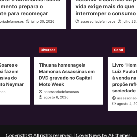
amento prepara o
vida exige mais do que
nte para recomeçar
interromper o consumo
oriadefamosos
julho 30, 2026
assessoriadefamosos
julho 23
Diversos
Geral
Soares e
Tihuana homenageia
Livro “Hom
si fazem
Mamonas Assassinas em
Luiz Paulo 
usiva do
DVD gravado no Capital
à venda n
tuto Neymar
Moto Week
propõe ref
sociedade 
sos
assessoriadefamosos
agosto 6, 2026
assessoria
agosto 4, 2
Copyright © All rights reserved.
|
CoverNews
by AF themes.