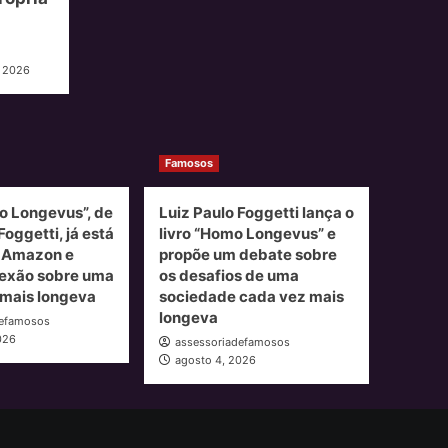
, 2026
Famosos
o Longevus”, de
Luiz Paulo Foggetti lança o
Foggetti, já está
livro “Homo Longevus” e
a Amazon e
propõe um debate sobre
lexão sobre uma
os desafios de uma
mais longeva
sociedade cada vez mais
longeva
defamosos
026
assessoriadefamosos
agosto 4, 2026