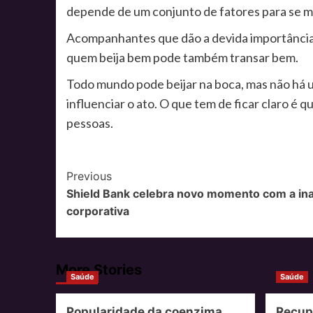
depende de um conjunto de fatores para se m
Acompanhantes que dão a devida importância p
quem beija bem pode também transar bem.
Todo mundo pode beijar na boca, mas não há u
influenciar o ato. O que tem de ficar claro é q
pessoas.
Post
Previous
Shield Bank celebra novo momento com a in
Navigation
corporativa
More Stories
Saúde
Saúde
Popularidade da coenzima
Recup