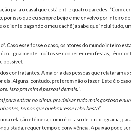
vação para o casal que está entre quatro paredes: “Com cert
or isso que eu sempre beijo e me envolvo por inteiro desde 
 o cliente pagando o meu cachê já sabe que inclui tudo, u
o”. Caso esse fosse o caso, os atores do mundo inteiro es
ico. Igualmente, muitos se conhecem em festas, têm conta
e possível.
dos contratantes. A maioria das pessoas que relataram as 
la. Alguns, contudo, preferem não o fazer. Este é o caso 
ote. Isso pra mim é pessoal demais.”
.
m) para entrar no clima, pra deixar tudo mais gostoso e aum
nhantes, temos que quebrar esse tabu besta”
.
m uma relação efêmera, como é o caso de um programa, par
 conquistada, requer tempo e convivência. A paixão pode 