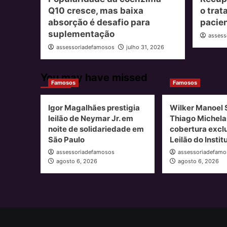
Q10 cresce, mas baixa
o trat
absorção é desafio para
pacie
suplementação
assess
assessoriadefamosos
julho 31, 2026
You may have missed
Famosos
Famosos
Igor Magalhães prestigia
Wilker Manoel 
leilão de Neymar Jr. em
Thiago Michela
noite de solidariedade em
cobertura excl
São Paulo
Leilão do Insti
assessoriadefamosos
assessoriadefamo
agosto 6, 2026
agosto 6, 2026