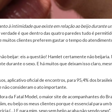
to à intimidade que existe em relação ao beijo durante 
 verdade é que dentro das quatro paredes tudo é permiti
 muitos clientes preferem gastar o tempo do atendimento
 não beijar: eis a questão! Hamlet certamente não beijaria
nte durante o sexo. E há muitos que deixam isso claro, m
s, aplicativo oficial de encontros, para 95,4% dos brasile
e não consideram o ato importante.
ra da Fatal Model, o maior site de acompanhantes do Brasi
: “Sim, eu beijo os meus clientes porque é essencial para 
rícia (…) E para mim, sexo sem beijo acaba não sendo sexo”.