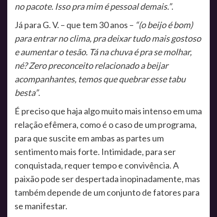
no pacote. Isso pra mim é pessoal demais.”
.
Já para G. V. – que tem 30 anos –
“(o beijo é bom)
para entrar no clima, pra deixar tudo mais gostoso
e aumentar o tesão. Tá na chuva é pra se molhar,
né? Zero preconceito relacionado a beijar
acompanhantes, temos que quebrar esse tabu
besta”
.
É preciso que haja algo muito mais intenso em uma
relação efêmera, como é o caso de um programa,
para que suscite em ambas as partes um
sentimento mais forte. Intimidade, para ser
conquistada, requer tempo e convivência. A
paixão pode ser despertada inopinadamente, mas
também depende de um conjunto de fatores para
se manifestar.