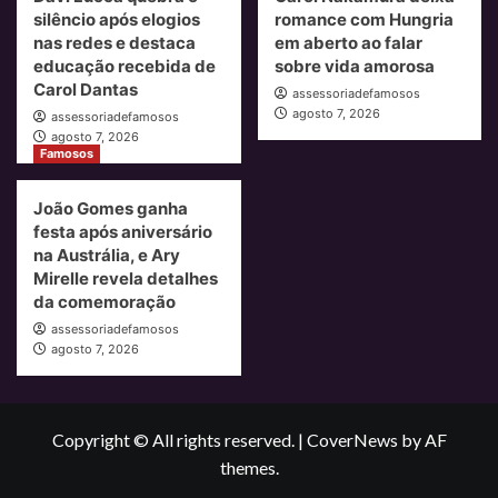
silêncio após elogios
romance com Hungria
nas redes e destaca
em aberto ao falar
educação recebida de
sobre vida amorosa
Carol Dantas
assessoriadefamosos
agosto 7, 2026
assessoriadefamosos
agosto 7, 2026
Famosos
João Gomes ganha
festa após aniversário
na Austrália, e Ary
Mirelle revela detalhes
da comemoração
assessoriadefamosos
agosto 7, 2026
Copyright © All rights reserved.
|
CoverNews
by AF
themes.