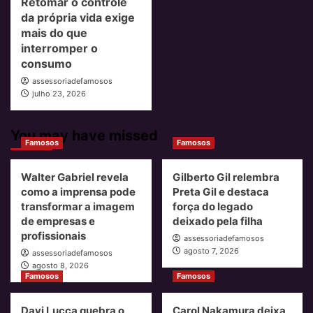
Retomar o controle
da própria vida exige
mais do que
interromper o
consumo
assessoriadefamosos
julho 23, 2026
You may have missed
Famosos
Famosos
Walter Gabriel revela
Gilberto Gil relembra
como a imprensa pode
Preta Gil e destaca
transformar a imagem
força do legado
de empresas e
deixado pela filha
profissionais
assessoriadefamosos
agosto 7, 2026
assessoriadefamosos
agosto 8, 2026
Famosos
Famosos
Davi Lucca quebra o
Carol Nakamura deixa