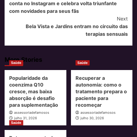
conta no Instagram e celebra volta triunfante
com novidades para seus fãs
Next
Bela Vista e Jardins entram no circuito das
terapias sensuais
More Stories
Saúde
Saúde
Popularidade da
Recuperar a
coenzima Q10
autonomia: como o
cresce, mas baixa
tratamento prepara o
absorção é desafio
paciente para
para suplementação
recomeçar
assessoriadefamosos
assessoriadefamosos
julho 31, 2026
julho 30, 2026
Saúde