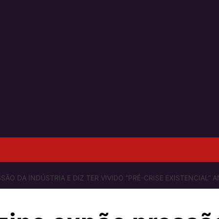
O DA INDÚSTRIA E DIZ TER VIVIDO “PRÉ-CRISE EXISTENCIAL” 