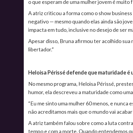
o que esperam de uma mulher jovem é muito for
A atriz criticou a forma como o show busines
negativo — mesmo quando elas ainda são jove
impacta em tudo, inclusive no desejo de ser 
Apesar disso, Bruna afirmou ter acolhido sua 
libertador.”
Heloisa Périssé defende que maturidade é 
No mesmo programa, Heloisa Périssé, prestes 
humor, ela descreveu a maturidade como uma 
“Eu me sinto uma mulher 60 menos, e nunca est
não acreditamos mais que o mundo vai acabar 
A atriz também falou sobre como a luta contra
tempo e com a morte. Quando entendemos que 