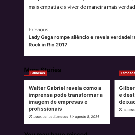
mais empatia e a viver de maneira mais verdadei
Post
Previous
Lady Gaga rompe silêncio e revela verdadei
Navigation
Rock in Rio 2017
More Stories
Famosos
Famoso
Walter Gabriel revela como a
Gilber
imprensa pode transformar a
e dest
imagem de empresas e
deixad
profissionais
assess
assessoriadefamosos
agosto 8, 2026
You may have missed