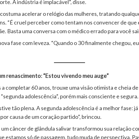
te. A indústria é implacável”, disse.
s costuma acelerar o relógio das mulheres, tratando qualq
ns. “É cruel perceber como tentam nos convencer de que 
mãe. Basta uma conversa com o médico errado para você sai
nova fase com leveza. “Quando o 30 finalmente chegou, eu 
um renascimento: “Estou vivendo meu auge”
a completar 60 anos, trouxe uma visão otimista e cheia de
“segunda adolescência”, porém mais consciente e segura.
ive tão plena. A segunda adolescência é a melhor fase: já
por causa de um coração partido”, brincou.
 um câncer de glândula salivar transformou sua relação co
estamos só de passagem, tudo muda de perspectiva. Passa