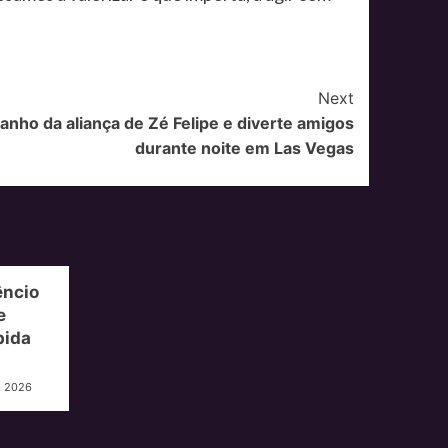
Next
anho da aliança de Zé Felipe e diverte amigos
durante noite em Las Vegas
êncio
e
bida
, 2026