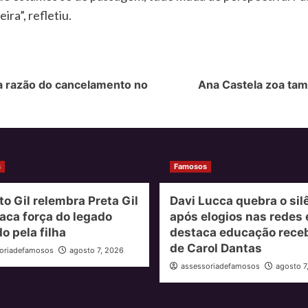
ra”, refletiu.
ra razão do cancelamento no
Ana Castela zoa tam
s
Famosos
to Gil relembra Preta Gil
Davi Lucca quebra o sil
aca força do legado
após elogios nas redes 
o pela filha
destaca educação rece
de Carol Dantas
oriadefamosos
agosto 7, 2026
assessoriadefamosos
agosto 7