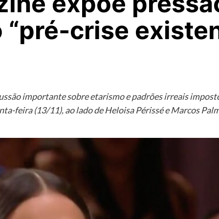
ine expõe pressão
o “pré-crise existe
ssão importante sobre etarismo e padrões irreais impostos
nta-feira (13/11), ao lado de Heloisa Périssé e Marcos Palm