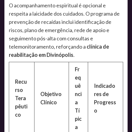
O acompanhamento espiritual é opcional e
respeita a laicidade dos cuidados. O programa de
prevenção de recaídas inclui identificação de
riscos, plano de emergência, rede de apoio e
seguimento pós-alta com consultas e
telemonitoramento, reforçando a
clínica de
reabilitação em Divinópolis
.
Fr
eq
Recu
uê
Indicado
rso
Objetivo
nci
res de
Tera
Clínico
a
Progress
pêuti
Tí
o
co
pic
a