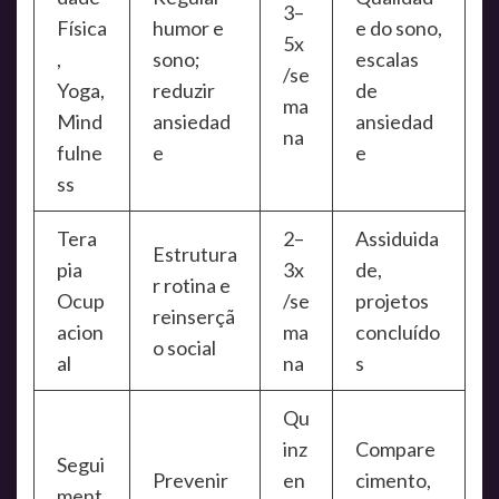
3–
Física
humor e
e do sono,
5x
,
sono;
escalas
/se
Yoga,
reduzir
de
ma
Mind
ansiedad
ansiedad
na
fulne
e
e
ss
Tera
2–
Assiduida
Estrutura
pia
3x
de,
r rotina e
Ocup
/se
projetos
reinserçã
acion
ma
concluído
o social
al
na
s
Qu
inz
Compare
Segui
Prevenir
en
cimento,
ment