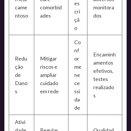
es
came
comorbid
monitora
cri
ntoso
ades
dos
çã
o
Co
nf
Encaminh
Redu
Mitigar
or
amentos
ção
riscos e
me
efetivos,
de
ampliar
ne
testes
Dano
cuidado
ce
realizado
s
em rede
ssi
s
da
de
Ativi
dade
Regular
Qualidad