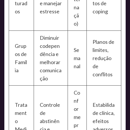
turad
e manejar
tos de
na
os
estresse
coping
çã
o)
Diminuir
Planos de
Grup
codepen
Se
limites,
os de
dência e
ma
redução
Famíl
melhorar
nal
de
ia
comunica
conflitos
ção
Co
nf
Trata
Controle
Estabilida
or
ment
de
de clínica,
me
o
abstinên
efeitos
pr
Medi
cia e
adversos