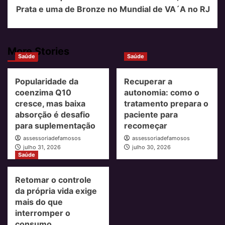
Prata e uma de Bronze no Mundial de VA´A no RJ
More Stories
Saúde
Saúde
Popularidade da
Recuperar a
coenzima Q10
autonomia: como o
cresce, mas baixa
tratamento prepara o
absorção é desafio
paciente para
para suplementação
recomeçar
assessoriadefamosos
assessoriadefamosos
julho 31, 2026
julho 30, 2026
Saúde
Retomar o controle
da própria vida exige
mais do que
interromper o
consumo