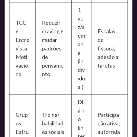
1
ve
TCC
Reduzir
z/s
e
craving e
Escalas
em
Entre
mudar
de
an
vista
padrões
fissura,
a
Moti
de
adesão a
(in
vacio
pensame
tarefas
div
nal
nto
idu
al)
Di
ári
Grup
Treinar
Participa
o
os
habilidad
ção ativa,
(in
Estru
es sociais
autorrela
ter