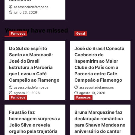
assessoriadefamosos
julho 23, 2026
You may have missed
Famosos
Geral
Do Sul do Espírito
José do Brasil Conecta
Santo ao Maracanã:
Cachoeiro de
José do Brasil
Itapemirim ao Maior
Estrutura a Parceria
Clube do País com a
que Levou o Café
Parceria entre Café
Campeão ao Flamengo
Campeão e Flamengo
assessoriadefamosos
assessoriadefamosos
agosto 10, 2026
agosto 10, 2026
Famosos
Famosos
Faustão faz
Bruna Marquezine faz
homenagem surpresa a
declaração romântica
João Silva e revela
para Shawn Mendes no
orgulho pela trajetória
aniversário do cantor