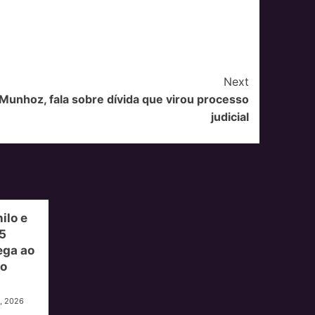
Next
 Munhoz, fala sobre dívida que virou processo
judicial
ilo e
5
ega ao
ro
, 2026