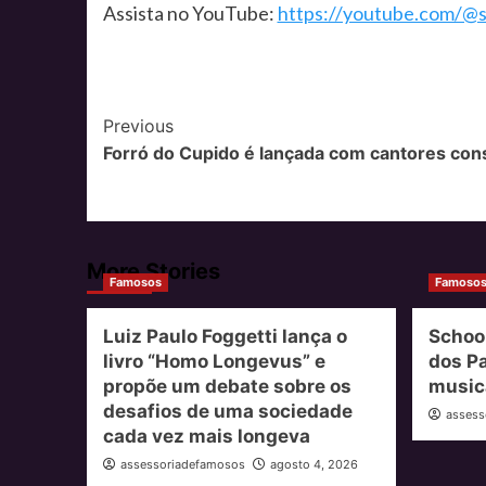
Assista no YouTube:
https://youtube.com/@
Post
Previous
Forró do Cupido é lançada com cantores con
Navigation
More Stories
Famosos
Famoso
Luiz Paulo Foggetti lança o
School
livro “Homo Longevus” e
dos Pa
propõe um debate sobre os
musica
desafios de uma sociedade
assess
cada vez mais longeva
assessoriadefamosos
agosto 4, 2026