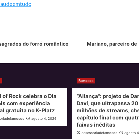
saudeemtudo
sagrados do forró romântico
Mariano, parceiro de
s
Famosos
 of Rock celebra o Dia
“Aliança”: projeto de Dan
is com experiência
Davi, que ultrapassa 20
l gratuita no K-Platz
milhões de streams, ch
capítulo final com quat
oriadefamosos
agosto 4, 2026
faixas inéditas
assessoriadefamosos
agosto 4