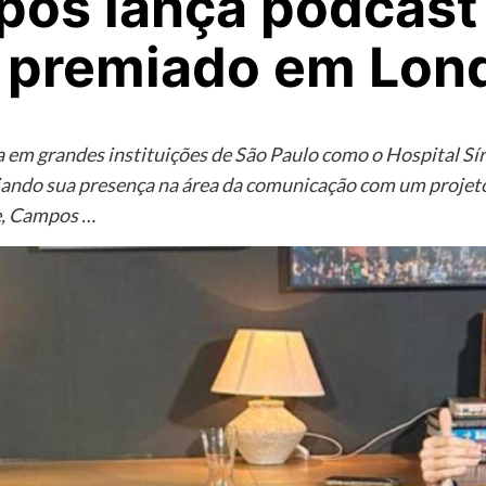
pos lança podcast
rá premiado em Lon
m grandes instituições de São Paulo como o Hospital Sírio
pliando sua presença na área da comunicação com um proje
e, Campos …