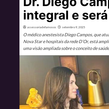
Dr. Diego Cam
integral e se
assessoriadefamosos
setembro 9, 2025
O médico anestesista Diego Campos, que atua e
Nova Star e hospitais da rede D’Or, está am
uma visão ampliada sobre o conceito de saúd