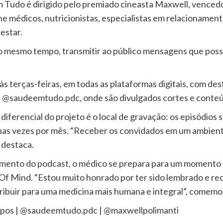
 Tudo é dirigido pelo premiado cineasta Maxwell, vencedor
úne médicos, nutricionistas, especialistas em relacionam
estar.
ao mesmo tempo, transmitir ao público mensagens que po
s terças-feiras, em todas as plataformas digitais, com de
l @saudeemtudo.pdc, onde são divulgados cortes e conteú
erencial do projeto é o local de gravação: os episódios s
as vezes por mês. “Receber os convidados em um ambiente
 destaca.
ento do podcast, o médico se prepara para um momento es
 Mind. “Estou muito honrado por ter sido lembrado e rec
ibuir para uma medicina mais humana e integral”, comemo
pos | @saudeemtudo.pdc | @maxwellpolimanti