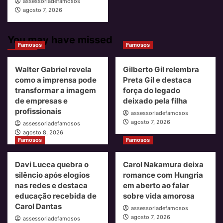
assessoriadefamosos
agosto 7, 2026
You may have missed
Famosos
Famosos
Walter Gabriel revela
Gilberto Gil relembra
como a imprensa pode
Preta Gil e destaca
transformar a imagem
força do legado
de empresas e
deixado pela filha
profissionais
assessoriadefamosos
agosto 7, 2026
assessoriadefamosos
agosto 8, 2026
Famosos
Famosos
Davi Lucca quebra o
Carol Nakamura deixa
silêncio após elogios
romance com Hungria
nas redes e destaca
em aberto ao falar
educação recebida de
sobre vida amorosa
Carol Dantas
assessoriadefamosos
agosto 7, 2026
assessoriadefamosos