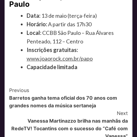
Paulo
Data:
13 de maio (terça-feira)
Horário:
A partir das 17h30
Local:
CCBB São Paulo – Rua Álvares
Penteado, 112 – Centro
Inscrições gratuitas:
www.joaorock.com.br/papo
Capacidade limitada
Post
Previous
Barretos ganha tema oficial dos 70 anos com
Navigation
grandes nomes da música sertaneja
Next
Vanessa Martinazzo brilha nas manhãs da
RedeTV! Tocantins com o sucesso do “Café com
Vanessa”