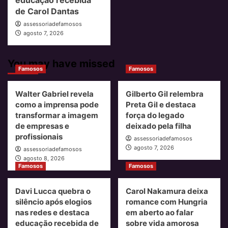
de Carol Dantas
assessoriadefamosos
agosto 7, 2026
You may have missed
Famosos
Famosos
Walter Gabriel revela
Gilberto Gil relembra
como a imprensa pode
Preta Gil e destaca
transformar a imagem
força do legado
de empresas e
deixado pela filha
profissionais
assessoriadefamosos
agosto 7, 2026
assessoriadefamosos
agosto 8, 2026
Famosos
Famosos
Davi Lucca quebra o
Carol Nakamura deixa
silêncio após elogios
romance com Hungria
nas redes e destaca
em aberto ao falar
educação recebida de
sobre vida amorosa