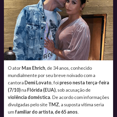
O ator
Max Ehrich
, de 34 anos, conhecido
mundialmente por seu breve noivado com a
cantora
Demi Lovato
, foi
preso nesta terça-feira
(7/10)
na
Flórida (EUA)
, sob acusação de
violência doméstica
. De acordo com informações
divulgadas pelo site
TMZ
, a suposta vítima seria
um
familiar do artista, de 65 anos
.