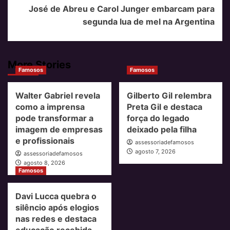
José de Abreu e Carol Junger embarcam para
segunda lua de mel na Argentina
More Stories
Famosos
Famosos
Walter Gabriel revela
Gilberto Gil relembra
como a imprensa
Preta Gil e destaca
pode transformar a
força do legado
imagem de empresas
deixado pela filha
e profissionais
assessoriadefamosos
agosto 7, 2026
assessoriadefamosos
agosto 8, 2026
Famosos
Davi Lucca quebra o
silêncio após elogios
nas redes e destaca
educação recebida