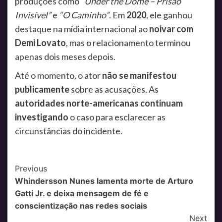
produções como
“Under the Dome – Prisão
Invisível”
e
“O Caminho”
. Em
2020
, ele ganhou
destaque na mídia internacional ao
noivar com
Demi Lovato
, mas o relacionamento terminou
apenas dois meses depois.
Até o momento, o ator
não se manifestou
publicamente
sobre as acusações. As
autoridades norte-americanas continuam
investigando
o caso para esclarecer as
circunstâncias do incidente.
Post
Previous
Whindersson Nunes lamenta morte de Arturo
Navigation
Gatti Jr. e deixa mensagem de fé e
conscientização nas redes sociais
Next