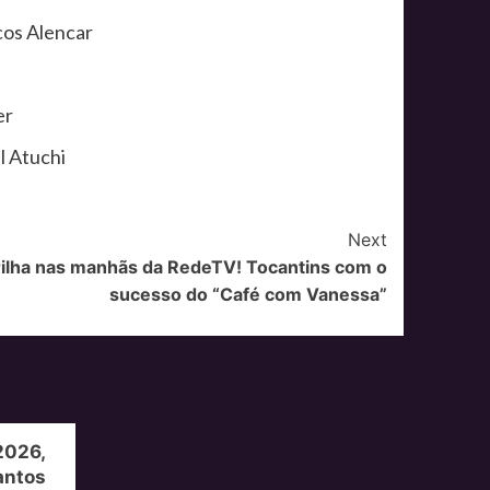
cos Alencar
er
l Atuchi
Next
ilha nas manhãs da RedeTV! Tocantins com o
sucesso do “Café com Vanessa”
2026,
antos