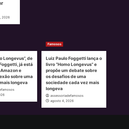
er
, 2026
Famosos
o Longevus”, de
Luiz Paulo Foggetti lança o
Foggetti, já está
livro “Homo Longevus” e
a Amazon e
propõe um debate sobre
lexão sobre uma
os desafios de uma
mais longeva
sociedade cada vez mais
longeva
defamosos
026
assessoriadefamosos
agosto 4, 2026