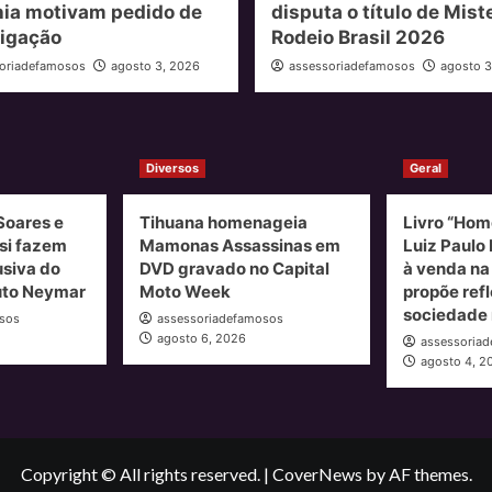
hia motivam pedido de
disputa o título de Mist
tigação
Rodeio Brasil 2026
oriadefamosos
agosto 3, 2026
assessoriadefamosos
agosto 3
Diversos
Geral
Soares e
Tihuana homenageia
Livro “Hom
si fazem
Mamonas Assassinas em
Luiz Paulo 
usiva do
DVD gravado no Capital
à venda n
tuto Neymar
Moto Week
propõe ref
sociedade 
sos
assessoriadefamosos
agosto 6, 2026
assessoria
agosto 4, 2
Copyright © All rights reserved.
|
CoverNews
by AF themes.