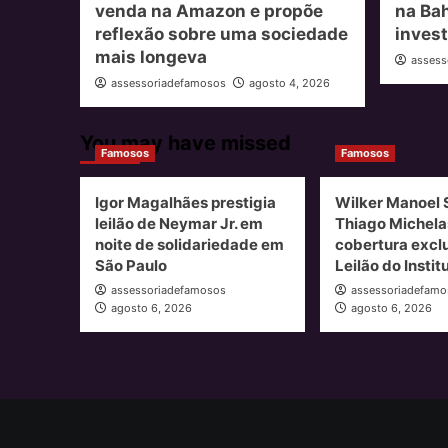
venda na Amazon e propõe
na Ba
reflexão sobre uma sociedade
inves
mais longeva
assess
assessoriadefamosos
agosto 4, 2026
You may have missed
Famosos
Famosos
Igor Magalhães prestigia
Wilker Manoel 
leilão de Neymar Jr. em
Thiago Michela
noite de solidariedade em
cobertura excl
São Paulo
Leilão do Insti
assessoriadefamosos
assessoriadefamo
agosto 6, 2026
agosto 6, 2026