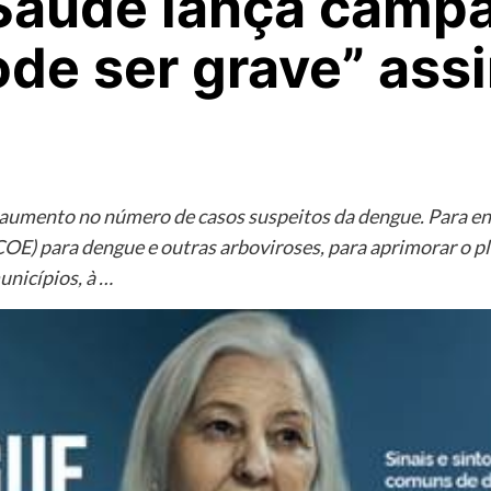
 Saúde lança camp
de ser grave” ass
umento no número de casos suspeitos da dengue. Para enfr
OE) para dengue e outras arboviroses, para aprimorar o p
unicípios, à …