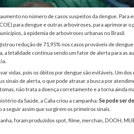
aumento no número de casos suspeitos da dengue. Para enf
COE) para dengue e outras arboviroses, para aprimorar o 
unicípios, à epidemia de arboviroses urbanas no Brasil.
registrou redução de 71,95% nos casos prováveis de deng
, a letalidade continua sendo um fator de alerta para as 
ia.
ar vidas, pois os óbitos por dengue são evitáveis. Um dos 
s sinais de alerta, o que pode atrasar a busca por atendi
tomas, não trata a doença corretamente e a torna ainda mai
istério da Saúde, a Calia criou a campanha:
Se pode ser d
 a seguir assim que surgirem os primeiros sinais.
panha, foram produzidos spot, filme, merchan, DOOH, MUB,