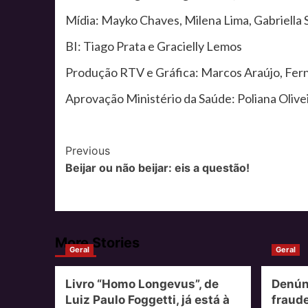
Mídia: Mayko Chaves, Milena Lima, Gabriella 
BI: Tiago Prata e Gracielly Lemos
Produção RTV e Gráfica: Marcos Araújo, Fer
Aprovação Ministério da Saúde: Poliana Olivei
Post
Previous
Beijar ou não beijar: eis a questão!
Navigation
More Stories
Geral
Geral
Livro “Homo Longevus”, de
Denún
Luiz Paulo Foggetti, já está à
fraude