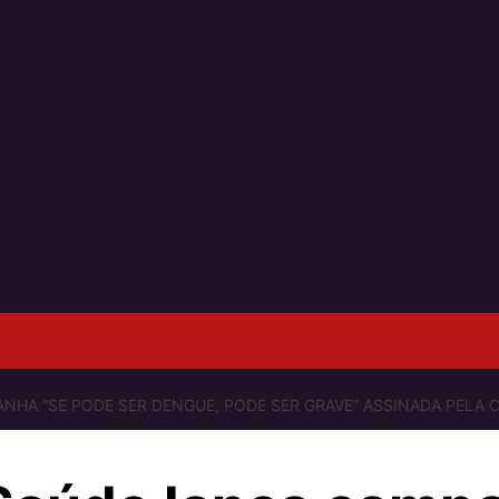
NHA “SE PODE SER DENGUE, PODE SER GRAVE” ASSINADA PELA C