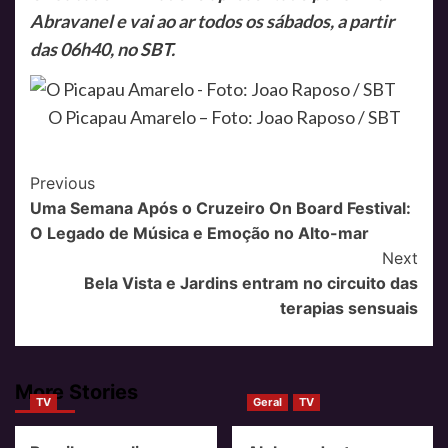
Abravanel e vai ao ar todos os sábados, a partir
das 06h40, no SBT.
O Picapau Amarelo – Foto: Joao Raposo / SBT
Post
Previous
Uma Semana Após o Cruzeiro On Board Festival:
Navigation
O Legado de Música e Emoção no Alto-mar
Next
Bela Vista e Jardins entram no circuito das
terapias sensuais
More Stories
TV
Geral
TV