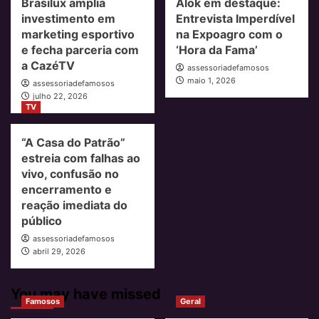
Brasilux amplia
Alok em destaque:
investimento em
Entrevista Imperdível
marketing esportivo
na Expoagro com o
e fecha parceria com
‘Hora da Fama’
a CazéTV
assessoriadefamosos
maio 1, 2026
assessoriadefamosos
julho 22, 2026
TV
“A Casa do Patrão”
estreia com falhas ao
vivo, confusão no
encerramento e
reação imediata do
público
assessoriadefamosos
abril 29, 2026
You may have missed
Famosos
Geral