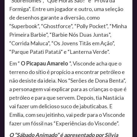
“Sobrenomes”, “Que Horas São?” e “Prova da
Formiga”. Entre um jogador e outro, uma seleção
de desenhos garante a diversão, como
“Superbook”, “Ghostforce”, “Polly Pocket”, “Minha
Primeira Barbie”, “Barbie Nós Duas Juntas”,
“Corrida Maluca”, “Os Jovens Titãs em Ação”,
“Parque Patati Patatá” e “Lanterna Verde”.
Em “
O Picapau Amarelo
”, Visconde acha que o
terreno do sítio é propício a encontrar petróleo e
não desiste da ideia. Nos “Serões de Dona Benta”,
a personagem vai explicar para as crianças o que é
petróleo e para que servem. Depois, tia Nastácia
vai fazer um delicioso suco de jabuticabas. E
Emília, com seu jeitinho, vai pedir para o Visconde
fazer um fóssil nas “Experiências do Visconde”.
O “Sábado Animado” é apresentado por Silvia