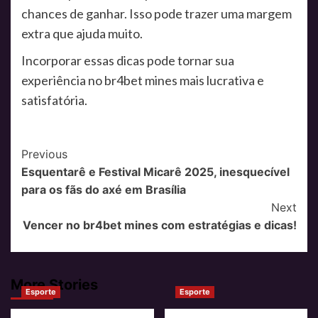
chances de ganhar. Isso pode trazer uma margem
extra que ajuda muito.
Incorporar essas dicas pode tornar sua
experiência no br4bet mines mais lucrativa e
satisfatória.
Post
Previous
Esquentarê e Festival Micarê 2025, inesquecível
Navigation
para os fãs do axé em Brasília
Next
Vencer no br4bet mines com estratégias e dicas!
More Stories
Esporte
Esporte