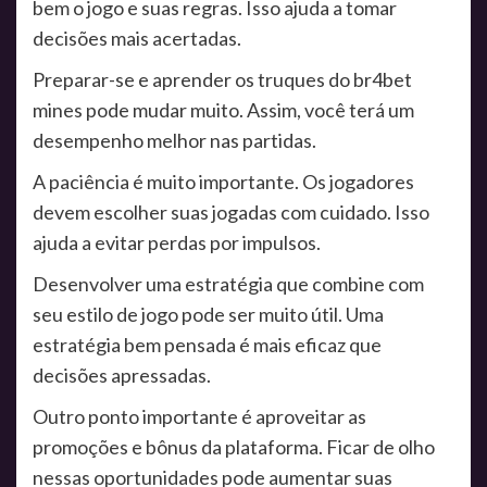
bem o jogo e suas regras. Isso ajuda a tomar
decisões mais acertadas.
Preparar-se e aprender os truques do br4bet
mines pode mudar muito. Assim, você terá um
desempenho melhor nas partidas.
A paciência é muito importante. Os jogadores
devem escolher suas jogadas com cuidado. Isso
ajuda a evitar perdas por impulsos.
Desenvolver uma estratégia que combine com
seu estilo de jogo pode ser muito útil. Uma
estratégia bem pensada é mais eficaz que
decisões apressadas.
Outro ponto importante é aproveitar as
promoções e bônus da plataforma. Ficar de olho
nessas oportunidades pode aumentar suas