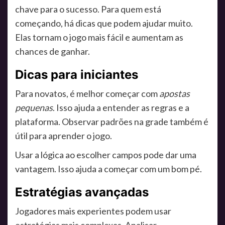
chave para o sucesso. Para quem está
começando, há dicas que podem ajudar muito.
Elas tornam o jogo mais fácil e aumentam as
chances de ganhar.
Dicas para iniciantes
Para novatos, é melhor começar com
apostas
pequenas
. Isso ajuda a entender as regras e a
plataforma. Observar padrões na grade também é
útil para aprender o jogo.
Usar a lógica ao escolher campos pode dar uma
vantagem. Isso ajuda a começar com um bom pé.
Estratégias avançadas
Jogadores mais experientes podem usar
estratégias mais complexas. Analisar