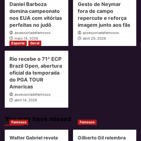
Daniel Barboza
Gesto de Neymar
domina campeonato
fora de campo
nos EUA com vitórias
repercute e reforça
perfeitas no judô
imagem junto aos fãs
assessoriadefamosos
assessoriadefamosos
maio 14, 2026
abril 29, 2026
Esporte
Geral
Rio recebe o 71º ECP
Brazil Open, abertura
oficial da temporada
do PGA TOUR
Americas
assessoriadefamosos
abril 14, 2026
You may have missed
Famosos
Famosos
Walter Gabriel revela
Gilberto Gil relembra