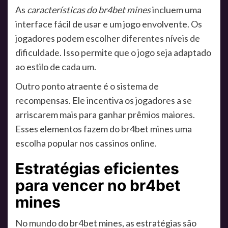
As
características do br4bet mines
incluem uma
interface fácil de usar e um jogo envolvente. Os
jogadores podem escolher diferentes níveis de
dificuldade. Isso permite que o jogo seja adaptado
ao estilo de cada um.
Outro ponto atraente é o sistema de
recompensas. Ele incentiva os jogadores a se
arriscarem mais para ganhar prêmios maiores.
Esses elementos fazem do br4bet mines uma
escolha popular nos cassinos online.
Estratégias eficientes
para vencer no br4bet
mines
No mundo do br4bet mines, as estratégias são