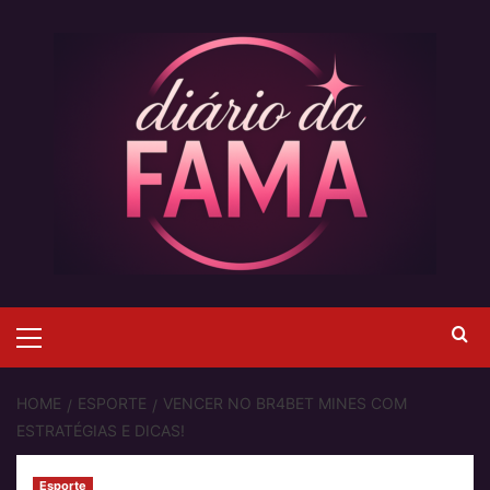
Skip
to
content
Primary
Menu
HOME
ESPORTE
VENCER NO BR4BET MINES COM
ESTRATÉGIAS E DICAS!
Esporte