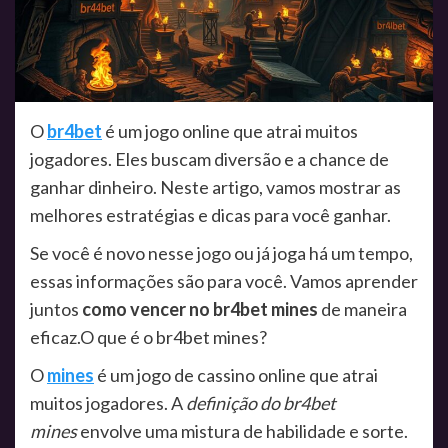
O
br4bet
é um jogo online que atrai muitos
jogadores. Eles buscam diversão e a chance de
ganhar dinheiro. Neste artigo, vamos mostrar as
melhores estratégias e dicas para você ganhar.
Se você é novo nesse jogo ou já joga há um tempo,
essas informações são para você. Vamos aprender
juntos
como vencer no br4bet mines
de maneira
eficaz.O que é o br4bet mines?
O
mines
é um jogo de cassino online que atrai
muitos jogadores. A
definição do br4bet
mines
envolve uma mistura de habilidade e sorte.